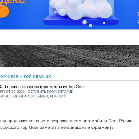
TOP GEAR
»
TOP GEAR UK
Dart прослеживаются фрагменты из Top Gear
ВГУСТ 24, 2012
⋅
ОСТАВИТЬ КОММЕНТАРИЙ
ODGE
,
TOP GEAR UK
,
ВИДЕО
,
РЕКЛАМА
ля продвижения своего возрожденного автомобиля Dart. Ролик
глийского Top Gear заметит в нем знакомые фрагменты.