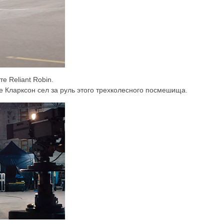
е Reliant Robin.
е Кларксон сел за руль этого трехколесного посмешища.