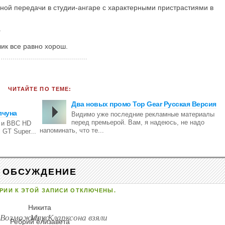
ной передачи в студии-ангаре с характерными пристрастиями в
.
ик все равно хорош.
ЧИТАЙТЕ ПО ТЕМЕ:
Два новых промо Top Gear Русская Версия
лчуна
Видимо уже последние рекламные материалы
перед премьерой. Вам, я надеюсь, не надо
O и BBC HD
напоминать, что те...
 GT Super...
ОБСУЖДЕНИЕ
РИИ К ЭТОЙ ЗАПИСИ ОТКЛЮЧЕНЫ.
Никита
 Возможно у Кларксона взяли
Макс
Ребрий елизавета