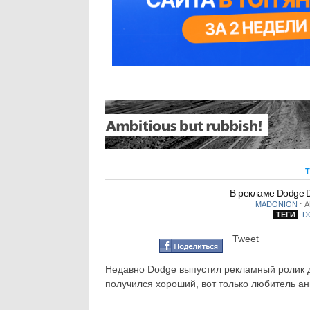
В рекламе Dodge 
MADONION
⋅
А
ТЕГИ
D
Tweet
Недавно Dodge выпустил рекламный ролик д
получился хороший, вот только любитель ан