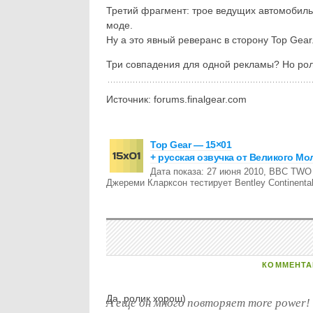
Третий фрагмент: трое ведущих автомобиль
моде.
Ну а это явный реверанс в сторону Top Gear
Три совпадения для одной рекламы? Но рол
Источник: forums.finalgear.com
Top Gear — 15×01
+ русская озвучка от Великого Мо
Дата показа: 27 июня 2010, BBC TW
Джереми Кларксон тестирует Bentley Continental
КОММЕНТА
Да, ролик хорош)
А еще он много повторяет more power!