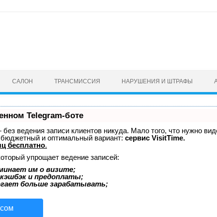
САЛОН
ТРАНСМИССИЯ
НАРУШЕНИЯ И ШТРАФЫ
енном Telegram-боте
 — без ведения записи клиентов никуда. Мало того, что нужно ви
й бюджетный и оптимальный вариант:
сервис VisitTime.
ц бесплатно
.
который упрощает ведение записей:
минает им о визите;
 кэшбэк и предоплаты;
огает больше зарабатывать;
исом