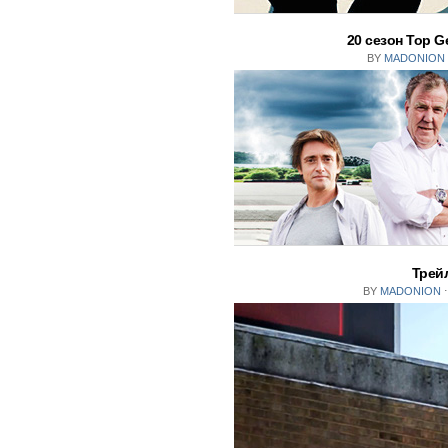
20 сезон Top G
BY
MADONION
Трейл
BY
MADONION
⋅