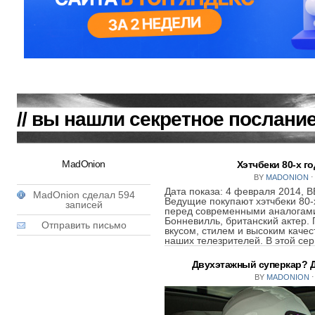
// вы нашли секретное послание
MadOnion
Хэтчбеки 80-х го
BY
MADONION
⋅
Дата показа: 4 февраля 2014, 
MadOnion сделал 594
Ведущие покупают хэтчбеки 80-х
записей
перед современными аналогами
Бонневилль, британский актер.
Отправить письмо
вкусом, стилем и высоким качес
наших телезрителей. В этой сер
Двухэтажный суперкар? Да
BY
MADONION
⋅