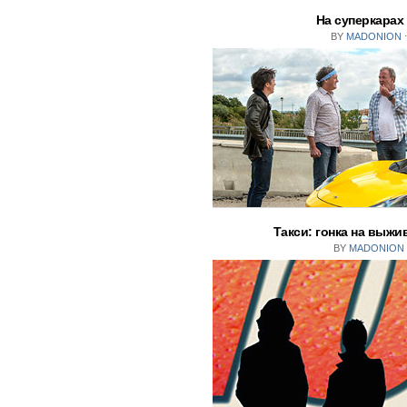
На суперкарах
BY
MADONION
Такси: гонка на выжив
BY
MADONION