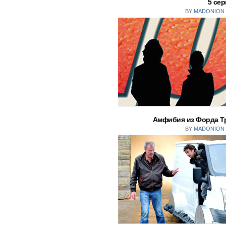
5 сер
BY
MADONION
Амфибия из Форда Тра
BY
MADONION