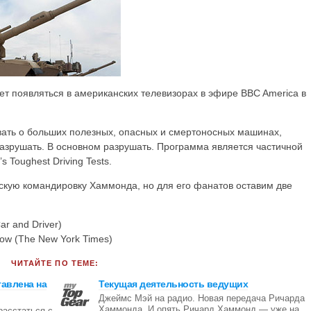
ет появляться в американских телевизорах в эфире BBC America в
ать о больших полезных, опасных и смертоносных машинах,
разрушать. В основном разрушать. Программа является частичной
 Toughest Driving Tests.
нскую командировку Хаммонда, но для его фанатов оставим две
ar and Driver)
llow (The New York Times)
ЧИТАЙТЕ ПО ТЕМЕ:
тавлена на
Текущая деятельность ведущих
Джеймс Мэй на радио. Новая передача Ричарда
Хаммонда. И опять Ричард Хаммонд — уже на