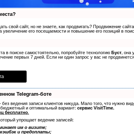
места?
ть свой сайт, но не знаете, как продвигать? Продвижение сайта
а увеличение его посещаемости и повышение его позиций в пои
ста в поиске самостоятельно, попробуйте технологию
Буст
, она
ение первых 7 дней. Если ни один запрос у вас не продвинется
та
енном Telegram-боте
 — без ведения записи клиентов никуда. Мало того, что нужно ви
й бюджетный и оптимальный вариант:
сервис VisitTime.
ц бесплатно
.
который упрощает ведение записей:
минает им о визите;
 кэшбэк и предоплаты;