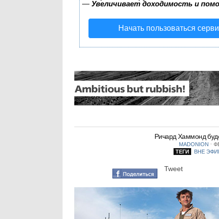
—
Увеличивает доходимость и пом
Начать пользоваться серв
Ричард Хаммонд буде
MADONION
⋅
ФЕ
ТЕГИ
ВНЕ ЭФИ
Tweet