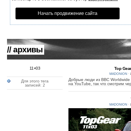
Начать продвижение сайта
// архивы
11×03
Top Gea
MADONION
⋅
И
Добрые люди из BBC Worldwide 
Для этого тега
на YouTube, так что смотрим че
записей: 2
MADONION
⋅