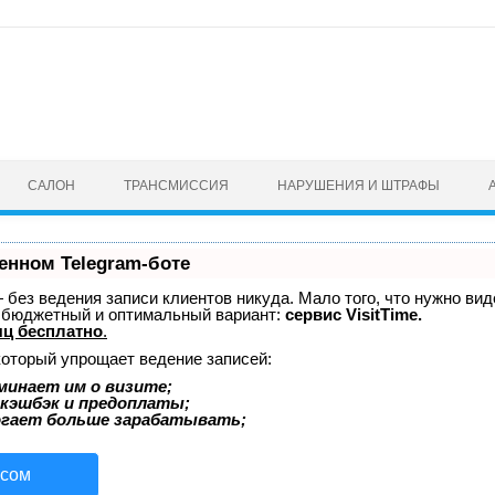
САЛОН
ТРАНСМИССИЯ
НАРУШЕНИЯ И ШТРАФЫ
енном Telegram-боте
 — без ведения записи клиентов никуда. Мало того, что нужно ви
й бюджетный и оптимальный вариант:
сервис VisitTime.
ц бесплатно
.
который упрощает ведение записей:
минает им о визите;
 кэшбэк и предоплаты;
огает больше зарабатывать;
исом