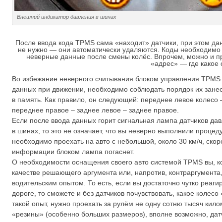
Внешний индикатор давления в шинах
После ввода кода TPMS сама «находит» датчики, при этом да
не нужно — они автоматически удаляются. Коды необходимо 
неверные данные после смены колёс. Впрочем, можно и про
«адрес» — где какое 
Во избежание неверного считывания блоком управления TPMS
данных при движении, необходимо соблюдать порядок их зане
в память. Как правило, он следующий: переднее левое колесо 
переднее правое – заднее левое – заднее правое.
Если после ввода данных горит сигнальная лампа датчиков да
в шинах, то это не означает, что вы неверно выполнили процед
необходимо проехать на авто с небольшой, около 30 км/ч, ско
информации блоком лампа погаснет.
О необходимости оснащения своего авто системой TPMS вы, к
качестве решающего аргумента или, напротив, контраргумента
водительским опытом. То есть, если вы достаточно чутко реаг
дороге, то сможете и без датчиков почувствовать, какое колесо
такой опыт, нужно проехать за рулём не одну сотню тысяч кил
«резины» (особенно больших размеров), вполне возможно, датч