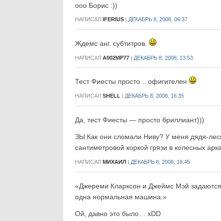
ооо Борис :))
НАПИСАЛ
IFERIUS
|
ДЕКАБРЬ 8, 2008, 06:37
Ждемс анг. субтитров.
НАПИСАЛ
A002MP77
|
ДЕКАБРЬ 8, 2008, 13:53
Тест Фиесты просто .. офигителен
НАПИСАЛ
SHELL
|
ДЕКАБРЬ 8, 2008, 16:35
Да, тест Фиесты — просто бриллиант)))
ЗЫ Как они сломали Ниву? У меня дядя-лесни
сантиметровой коркой грязи в колесных ар
НАПИСАЛ
МИХАИЛ
|
ДЕКАБРЬ 8, 2008, 16:45
«Джереми Кларксон и Джеймс Мэй задаются 
одна нормальная машина.»
Ой, давно это было… xDD