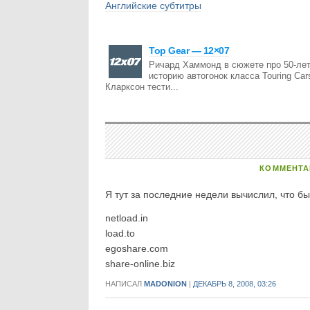
Английские субтитры
Top Gear — 12×07
Ричард Хаммонд в сюжете про 50-ле
историю автогонок класса Touring Ca
Кларксон тести...
КОММЕНТА
Я тут за последние недели вычислил, что 
netload.in
load.to
egoshare.com
share-online.biz
НАПИСАЛ
MADONION
|
ДЕКАБРЬ 8, 2008, 03:26