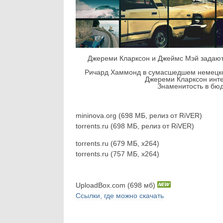
Джереми Кларксон и Джеймс Мэй задаютс
Ричард Хаммонд в сумасшедшем немецком с
Джереми Кларксон инте
Знаменитость в бюд
mininova.org (698 МБ, релиз от RiVER)
torrents.ru (698 МБ, релиз от RiVER)
torrents.ru (679 МБ, x264)
torrents.ru (757 МБ, x264)
UploadBox.com (698 мб)
Ссылки, где можно скачать