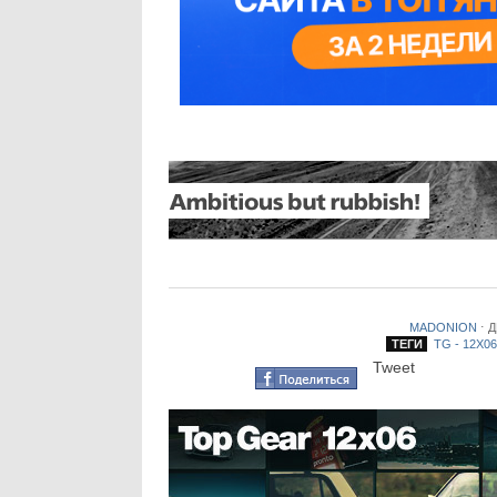
MADONION
⋅
Д
ТЕГИ
TG - 12X06
Tweet