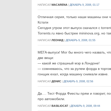
НАПИСАЛ
MACARENA
|
ДЕКАБРЬ 9, 2008, 01:17
Отличная серия, только наши машины они ч
Кстати
Сегодня утром этот выпуск скачался с torren
Torrents.ru явно быстрее mininova.org, но 
НАПИСАЛ
ЛЕОНИД
|
ДЕКАБРЬ 9, 2008, 01:55
МЕГА-выпуск! Мог бы много чего назвать, чт
две вещи:
— какой же страшный мэр в Лондоне!
— сомневаюсь, что за рулем форда в торг
гонщик ехал, когда машину снимали извне.
НАПИСАЛ
ДЕНИC
|
ДЕКАБРЬ 9, 2008, 02:56
Да…. Тест Форда Фиесты прям и говорит, п
про автомобили.
НАПИСАЛ
BASILIOCAT
|
ДЕКАБРЬ 9, 2008, 09:44