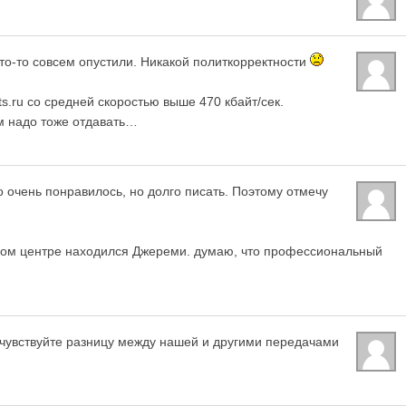
то-то совсем опустили. Никакой политкорректности
ts.ru со средней скоростью выше 470 кбайт/сек.
там надо тоже отдавать…
о очень понравилось, но долго писать. Поэтому отмечу
овом центре находился Джереми. думаю, что профессиональный
очувствуйте разницу между нашей и другими передачами