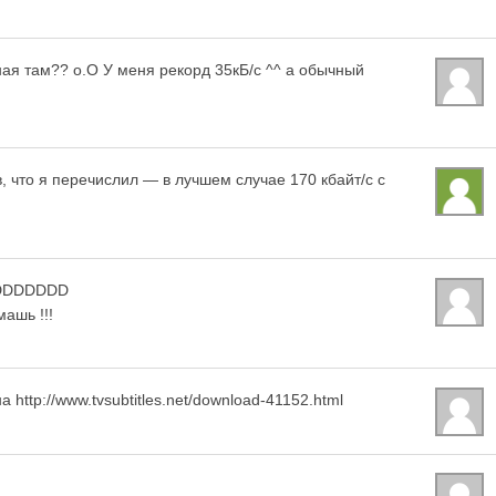
ная там?? о.О У меня рекорд 35кБ/с ^^ а обычный
, что я перечислил — в лучшем случае 170 кбайт/с с
.XDDDDDDD
ашь !!!
http://www.tvsubtitles.net/download-41152.html