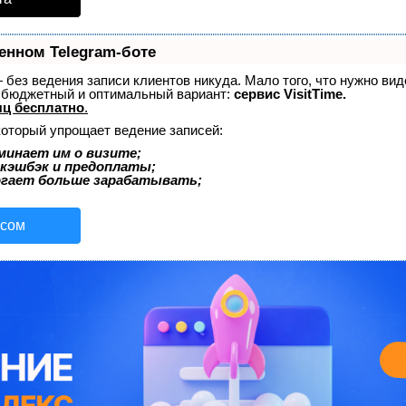
енном Telegram-боте
 — без ведения записи клиентов никуда. Мало того, что нужно ви
й бюджетный и оптимальный вариант:
сервис VisitTime.
ц бесплатно
.
который упрощает ведение записей:
минает им о визите;
 кэшбэк и предоплаты;
огает больше зарабатывать;
исом