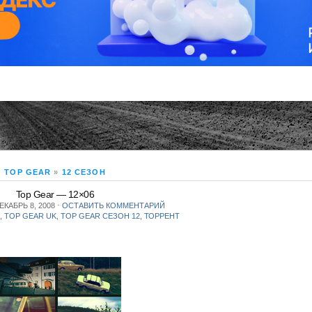
TOP GEAR
»
12 СЕЗОН
Top Gear — 12×06
ЕКАБРЬ 8, 2008
⋅
ОСТАВИТЬ КОММЕНТАРИЙ
,
TOP GEAR UK
,
TOP GEAR СЕЗОН 12
,
ТОРРЕНТ