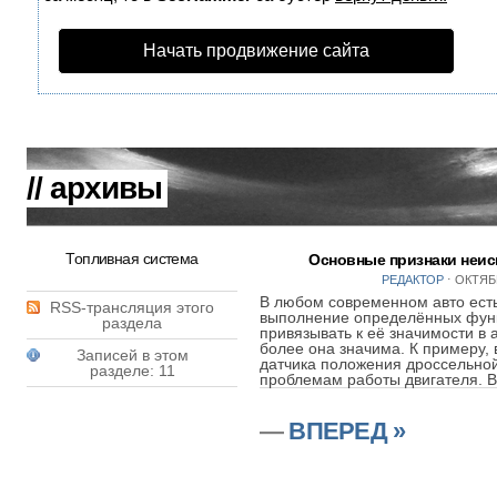
Начать продвижение сайта
// архивы
Топливная система
Основные признаки неис
РЕДАКТОР
⋅
ОКТЯБР
В любом современном авто есть
RSS-трансляция этого
выполнение определённых функ
раздела
привязывать к её значимости в 
более она значима. К примеру,
Записей в этом
датчика положения дроссельной
разделе: 11
проблемам работы двигателя. В
—
ВПЕРЕД »