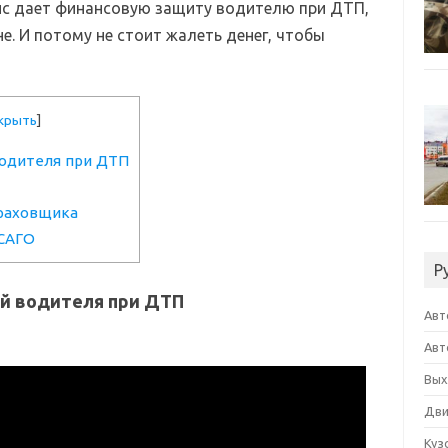
лис дает финансовую защиту водителю при ДТП,
не. И потому не стоит жалеть денег, чтобы
крыть
]
одителя при ДТП
раховщика
ОСАГО
Р
й водителя при ДТП
Авт
Авт
Вых
Дви
Куз