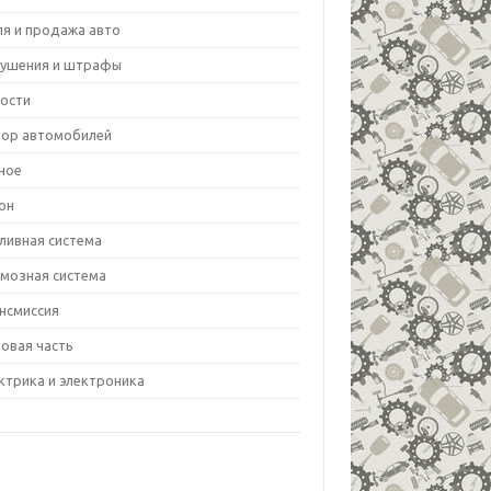
ля и продажа авто
ушения и штрафы
ости
ор автомобилей
ное
он
ливная система
мозная система
нсмиссия
овая часть
ктрика и электроника