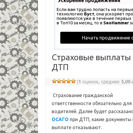
Ускорение продвижения
Если вам трудно попасть на первы
технологию
Буст
, она ускоряет п
появляются уже в течение первых 7
в Топ10 за месяц, то в
SeoHammer
з
Начать продвижение 
Страховые выплаты 
ДТП
(
1
оценок, среднее:
5,00
и
Страхование гражданской
ответственности обязательно для 
водителей. Далее будет рассказан
ОСАГО
при ДТП, какие документы 
выплате отказывают.