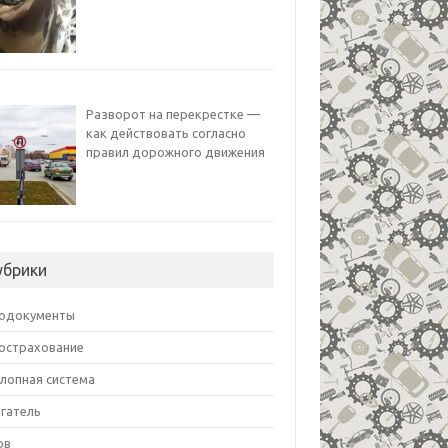
Разворот на перекрестке —
как действовать согласно
правил дорожного движения
убрики
одокументы
острахование
лопная система
гатель
ов