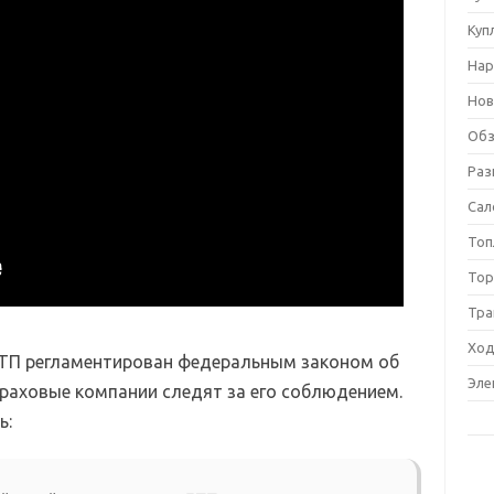
Куп
Нар
Нов
Обз
Раз
Сал
Топ
Тор
Тра
Ход
ТП регламентирован федеральным законом об
Эле
траховые компании следят за его соблюдением.
ь: