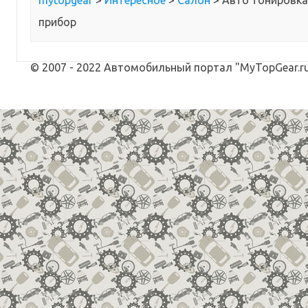
mytopgear
>
Интересное
>
Салон
>
Авто тонировка
прибор
© 2007 - 2022 Автомобильный портал "MyTopGear.ru