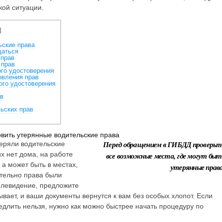
кой ситуации.
]
ьские права
щаться
 прав
 прав
го удостоверения
овления прав
ого удостоверения
ав
ьских прав
овить утерянные водительские права
Перед обращением в ГИБДД проверьт
теряли водительские
х нет дома, на работе
все возможные места, где могут быт
 а может быть в местах,
утерянные права
ительно права были
телевидение, предложите
вает, и ваши документы вернутся к вам без особых хлопот. Если
медлить нельзя, нужно как можно быстрее начать процедуру по