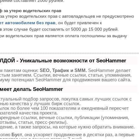
ерений составляет 2000 рублей.
 за утерю водительских прав
за утерю водительских прав с автовладельцев не предусмотрено
ет автомобилем без прав
, он будет привлечен к
 этом случае будет составлять от 5000 до 15 000 рублей.
ри водительских прав является оплата госпошлины за выдачу
ЛДОЙ - Уникальные возможности от SeoHammer
м пакетам оценки:
SEO, Трафик и SMM.
SeoHammer делает
тым занятием. Ссылки, вечные ссылки, статьи, упоминания,
имуму потенциал SeoHammer для продвижения вашего сайта.
умеет делать SeoHammer
ктуальный подбор запросов, покупка самых лучших ссылок с
нью качества у лучших бирж ссылок.
ылок по более чем 100 показателям и ежедневный пересчет
азателей качества проекта.
рендные ссылки, вечные ссылки, публикации (упоминания,
отзывы, статьи, пресс-релизы).
дение, а также запросы, на которые нужно обратить внимание.
логию
Буст
, она ускоряет продвижение в десятки раз, а первые