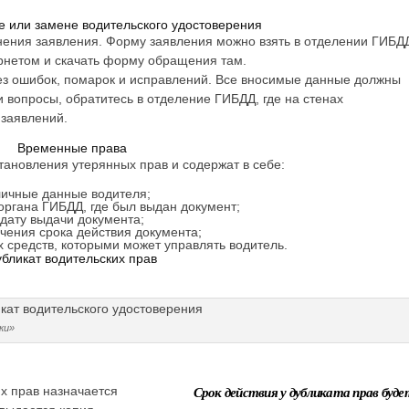
е или замене водительского удостоверения
нения заявления. Форму заявления можно взять в отделении ГИБД
рнетом и скачать форму обращения там.
ез ошибок, помарок и исправлений. Все вносимые данные должны
 вопросы, обратитесь в отделение ГИБДД, где на стенах
заявлений.
Временные права
ановления утерянных прав и содержат в себе:
личные данные водителя;
ргана ГИБДД, где был выдан документ;
дату выдачи документа;
ечения срока действия документа;
х средств, которыми может управлять водитель.
убликат водительских прав
ки»
Срок действия у дубликата прав буде
х прав назначается