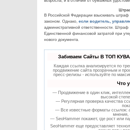
возросла, и в отличии от бумажных удостов
Штраф
В Российской Федерации взыскивать штраф 
законом. Однако,
если водитель, управля
административной ответственности. Штраф в
Единственной финансовой затратой при уте
нового документа.
Забиваем Сайты В ТОП КУВА
Каждая ссылка анализируется по тре
продвижение сайта прозрачным и прос
пресс-релизы - используйте по макс
Что 
— Продвижение в один клик, интелле
высокой степе
— Регулярная проверка качества сс
пок
— Все известные форматы ссылок: а
мнения, 
— SeoHammer покажет, где рост или па
SeoHammer еще предоставляет техно