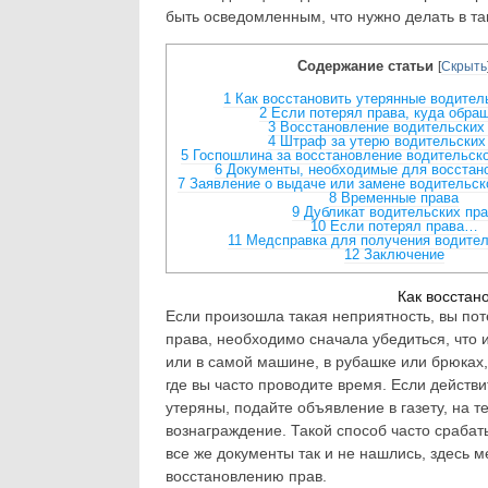
быть осведомленным, что нужно делать в та
Содержание статьи
[
Скрыть
1
Как восстановить утерянные водител
2
Если потерял права, куда обра
3
Восстановление водительских
4
Штраф за утерю водительских
5
Госпошлина за восстановление водительско
6
Документы, необходимые для восстан
7
Заявление о выдаче или замене водительск
8
Временные права
9
Дубликат водительских пр
10
Если потерял права…
11
Медсправка для получения водител
12
Заключение
Как восстан
Если произошла такая неприятность, вы по
права, необходимо сначала убедиться, что и
или в самой машине, в рубашке или брюках,
где вы часто проводите время. Если действ
утеряны, подайте объявление в газету, на 
вознаграждение. Такой способ часто срабаты
все же документы так и не нашлись, здесь 
восстановлению прав.