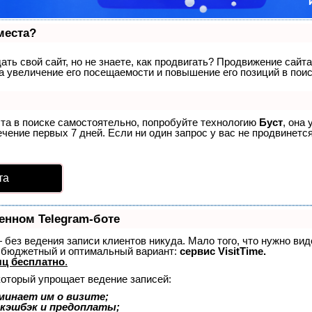
места?
ть свой сайт, но не знаете, как продвигать? Продвижение сайта
а увеличение его посещаемости и повышение его позиций в пои
ста в поиске самостоятельно, попробуйте технологию
Буст
, она
ение первых 7 дней. Если ни один запрос у вас не продвинется
та
енном Telegram-боте
 — без ведения записи клиентов никуда. Мало того, что нужно ви
й бюджетный и оптимальный вариант:
сервис VisitTime.
ц бесплатно
.
который упрощает ведение записей:
минает им о визите;
 кэшбэк и предоплаты;