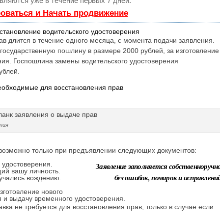
вляются уже в течение первых 7 дней.
оваться и Начать продвижение
становление водительского удостоверения
в длится в течение одного месяца, с момента подачи заявления.
 государственную пошлину в размере 2000 рублей, за изготовление
ения. Госпошлина замены водительского удостоверения
ублей.
еобходимые для восстановления прав
ния
 возможно только при предъявлении следующих документов:
 удостоверения.
Заявление заполняется собственноручно
ий вашу личность.
без ошибок, помарок и исправлений
бучались вождению.
зготовление нового
 и выдачу временного удостоверения.
вка не требуется для восстановления прав, только в случае если