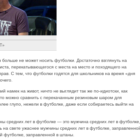
NT»
н больше не может носить футболки. Достаточно взглянуть на
ста, перекатывающегося с места на место и походящего на
 прав. С тем, что футболки годятся для школьников на время «дня
очего.
й намек на живот, ничто не выглядит так же по-идиотски, как
, что можно сравнить с перекачанным резиновым шаром для
олее глупо, нежели в футболке, даже если собираетесь выйти на
ны средних лет в футболке — это мужчина средних лет в футболке
ь на свете ужаснее мужчины средних лет в футболке, заправленно
й футболке, заправленной в штаны.