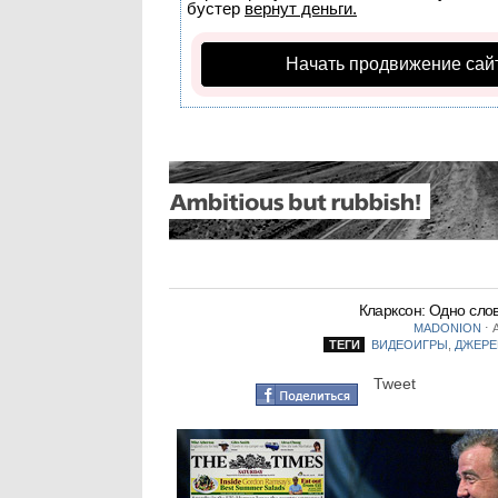
бустер
вернут деньги.
Начать продвижение сай
Кларксон: Одно сло
MADONION
⋅
А
ТЕГИ
ВИДЕОИГРЫ
,
ДЖЕРЕ
Tweet