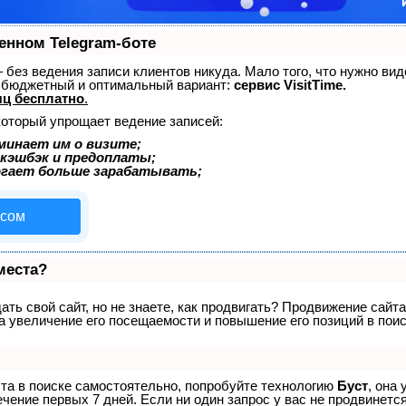
енном Telegram-боте
 — без ведения записи клиентов никуда. Мало того, что нужно ви
й бюджетный и оптимальный вариант:
сервис VisitTime.
ц бесплатно
.
который упрощает ведение записей:
минает им о визите;
 кэшбэк и предоплаты;
огает больше зарабатывать;
исом
места?
ть свой сайт, но не знаете, как продвигать? Продвижение сайта
а увеличение его посещаемости и повышение его позиций в пои
ста в поиске самостоятельно, попробуйте технологию
Буст
, она
ение первых 7 дней. Если ни один запрос у вас не продвинется