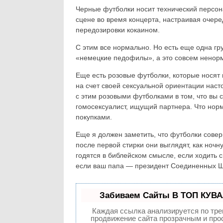
Черные футболки носит технический персона
сцене во время концерта, настраивая очере
передозировки кокаином.
С этим все нормально. Но есть еще одна г
«немецкие педофилы», а это совсем ненорм
Еще есть розовые футболки, которые носят 
на счет своей сексуальной ориентации насто
с этим розовыми футболками в том, что вы 
гомосексуалист, ищущий партнера. Что норма
покупками.
Еще я должен заметить, что футболки совер
после первой стирки они выглядят, как ноч
годятся в библейском смысле, если ходить 
если ваш папа — президент Соединенных Ш
Забиваем Сайты В ТОП КУВА
Каждая ссылка анализируется по тре
продвижение сайта прозрачным и прос