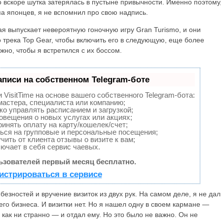
о вскоре шутка затерялась в пустыне привычности. Именно поэтому
па японцев, я не вспомнил про свою надпись.
ая выпускает невероятную гоночную игру Gran Turismo, и они
о трека Top Gear, чтобы включить его в следующую, еще более
жно, чтобы я встретился с их боссом.
аписи на собственном Telegram-боте
VisitTime на основе вашего собственного Telegram-бота:
мастера, специалиста или компанию;
ко управлять расписанием и загрузкой;
вещения о новых услугах или акциях;
инять оплату на карту/кошелек/счет;
ься на групповые и персональные посещения;
ить от клиента отзывы о визите к вам;
ючает в себя сервис чаевых.
зователей первый месяц бесплатно.
истрироваться в сервисе
езностей и вручение визиток из двух рук. На самом деле, я не дал
оего бизнеса. И визитки нет. Но я нашел одну в своем кармане —
 как ни странно — и отдал ему. Но это было не важно. Он не