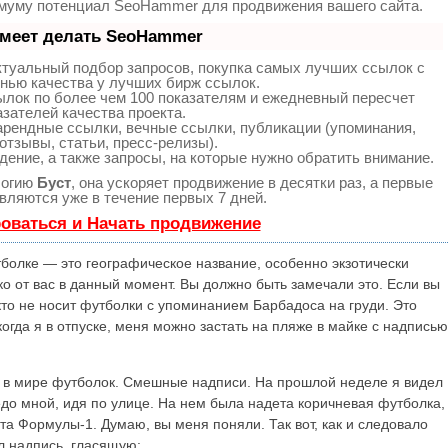
имуму потенциал SeoHammer для продвижения вашего сайта.
умеет делать SeoHammer
ктуальный подбор запросов, покупка самых лучших ссылок с
нью качества у лучших бирж ссылок.
ылок по более чем 100 показателям и ежедневный пересчет
азателей качества проекта.
рендные ссылки, вечные ссылки, публикации (упоминания,
отзывы, статьи, пресс-релизы).
дение, а также запросы, на которые нужно обратить внимание.
логию
Буст
, она ускоряет продвижение в десятки раз, а первые
вляются уже в течение первых 7 дней.
оваться и Начать продвижение
тболке — это географическое название, особенно экзотически
о от вас в данный момент. Вы должно быть замечали это. Если вы
икто не носит футболки с упоминанием Барбадоса на груди. Это
 когда я в отпуске, меня можно застать на пляже в майке с надписью
ве в мире футболок. Смешные надписи. На прошлой неделе я видел
едо мной, идя по улице. На нем была надета коричневая футболка,
та Формулы-1. Думаю, вы меня поняли. Так вот, как и следовало
ил надпись, гласящую: