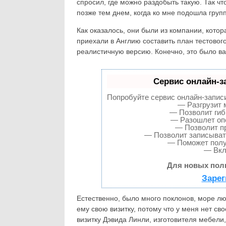
спросил, где можно раздобыть такую. Так чт
позже тем днем, когда ко мне подошла груп
Как оказалось, они были из компании, котор
приехали в Англию составить план тестовог
реалистичную версию. Конечно, это было ва
Сервис онлайн-з
Попробуйте сервис онлайн-записи 
— Разгрузит 
— Позволит гиб
— Разошлет опо
— Позволит пр
— Позволит записыват
— Поможет получ
— Вкл
Для новых поль
Зарег
Естественно, было много поклонов, море люб
ему свою визитку, потому что у меня нет св
визитку Дэвида Линли, изготовителя мебели,