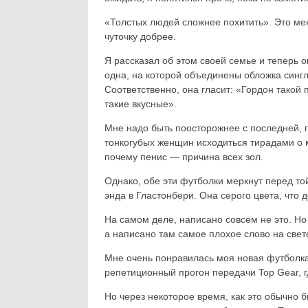
«Толстых людей сложнее похитить». Это мен
чуточку добрее.
Я рассказал об этом своей семье и теперь
одна, на которой объединены обложка сингла 
Соответственно, она гласит: «Гордон такой 
такие вкусные».
Мне надо быть поосторожнее с последней, 
тонкогубых женщин исходиться тирадами о 
почему пенис — причина всех зол.
Однако, обе эти футболки меркнут перед той
энда в Гластонбери. Она серого цвета, что 
На самом деле, написано совсем не это. Но 
а написано там самое плохое слово на свет
Мне очень понравилась моя новая футболка.
репетиционный прогон передачи Top Gear, г
Но через некоторое время, как это обычно 