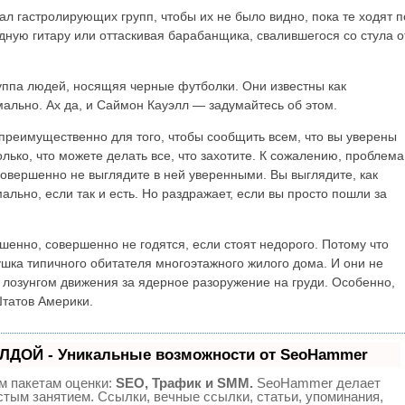
л гастролирующих групп, чтобы их не было видно, пока те ходят п
дную гитару или оттаскивая барабанщика, свалившегося со стула о
руппа людей, носящяя черные футболки. Они известны как
ально. Ах да, и Саймон Кауэлл — задумайтесь об этом.
преимущественно для того, чтобы сообщить всем, что вы уверены
лько, что можете делать все, что захотите. К сожалению, проблема
совершенно не выглядите в ней уверенными. Вы выглядите, как
льно, если так и есть. Но раздражает, если вы просто пошли за
шенно, совершенно не годятся, если стоят недорого. Потому что
нушка типичного обитателя многоэтажного жилого дома. И они не
с лозунгом движения за ядерное разоружение на груди. Особенно,
татов Америки.
ЛДОЙ - Уникальные возможности от SeoHammer
м пакетам оценки:
SEO, Трафик и SMM.
SeoHammer делает
тым занятием. Ссылки, вечные ссылки, статьи, упоминания,