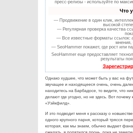
пресс-релизы - используйте по макс
Что 
— Продвижение в один клик, интелле
высокой степе
— Регулярная проверка качества сс
пок
— Все известные форматы ссылок: а
мнения, 
— SeoHammer покажет, где рост или па
SeoHammer еще предоставляет техно
результаты поя
Зарегистрир
Однако худшее, что может быть у вас на фу
звучащее и находящееся очень, очень далек
находитесь на Барбадосе, то видите, что н
делают где угодно, но не здесь. Вот почему
«Уэйкфилд».
И это подводит меня к рассказу о новшест
одного крупного парня, который трясся пер
которая, как мы знаем, обычно выдает фана
ожидать, я попятился прочь, пока не замет