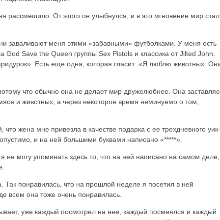
я рассмешило. От этого он улыбнулся, и в это мгновение мир стал
 они заваливают меня этими «забавными» футболками. У меня есть
God Save the Queen группы Sex Pistols и классика от Jilted John.
придурок». Есть еще одна, которая гласит: «Я люблю животных. Он
потому что обычно она не делает мир дружелюбнее. Она заставляе
мясе и животных, а через некоторое время неминуемо о том,
, что жена мне привезла в качестве подарка с ее трехдневного уик
допустимо, и на ней большими буквами написано «*****».
я не могу упоминать здесь то, что на ней написано на самом деле,
е.
 Так понравилась, что на прошлой неделе я посетил в ней
де всем она тоже очень понравилась.
бывает, уже каждый посмотрел на нее, каждый посмеялся и каждый