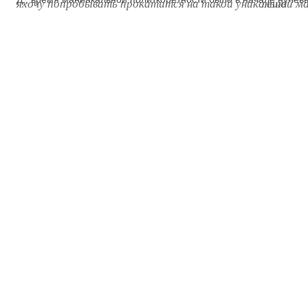
яхочу попробывать прокатится на такой уникальной м
леша