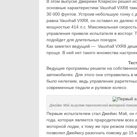
В этом выпуске Джереми Кларксон решил ис
основные характеристики Vauxhall VXR8 так
30 000 фунтов. Устроив небольшую гонку с 
равна Vauxhall VXR8, он оставил их далеко
мощностью 414 л.с. Максимальная скорость 2
управления привели испытателя в восторг. 
подойдет для длительных поездок.
Как заметил ведущий — Vauxhall VXR8 деше
проще. В ней нет такого множества настроек
Тес
Ведущие программы решили на собственном 
автомобилях. Для этого они отправились в 
было нелегким, ведь управление раритетны
современные педали и рулевое колесо.
Джеймс Мэй за рулем трехколесной моторной повозк
Первым испытателем стал Джеймс Мэй, он п
года, которая является прародителем всех
моторной лодки, к тому же при резком пово
позволил Джеймсу разогнать повозку до 15 к