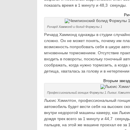
показать время в 1 минуту и 48,3 секунды.
Ри
Ричард Хаммонд и болид Формулы 1
Ричард Хаммонд однажды в студии случайно
сложно. Он не может понять, почему им пл
возможность попробовать себя в шкуре авт
мгновенным торможением. Отсутствие прак
входить в повороты, поскольку гоночный ав
соображать, когда нужно тормозить, а когда
детища, хваталась за голову и в нетерпени
Вторым звезд
Профессиональный гонщик Формулы 1 Льюис Хэмилт
Льюис Хэмилтон, профессиональный гонщик 
автомобиль будет вести себя на высоких с
внутри недорогой машины камеру, как Льюи
дождя трек всего за 1 минуту и 44,7 секунды
пальцев, на этой же машине проехал ее за 