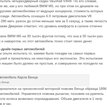
пытать четырехдверный седан Vauxhall VXR8. По его словам,
ие же, как у его любимой BMW M5, но при этом он дешевле на
другими автомобилями от ведущих концернов, стоимость которых
 позади. Автомобиль оснащен 6.0 литровым двигателем V8
80 км/ч, разгон до сотни меньше чем за 5 секунд, а также легкост
Также Джереми отметил, что уровень комфорта в салоне отлично
вле BMW M5 на 30 тысяч фунтов потому, что она в 30 тысяч раз
 и наворотов, но этот автомобиль точно стоит своих денег.
т-драйв первых автомобилей
опыте испытать то, какими были поездки на самых первых
музей и прокатились на некоторых его экспонатах. Это испытание
х машин было далеко не простым, и совершенно не походило на
и Бенца
рокатился на трехколесной моторной повозке Бенца образца 1896
 автомобилей. Управляется повозка рычагом, похожим на румпель
роте колеса возможно опрокидывание. Объем двигателя в 1 литр
м в час.