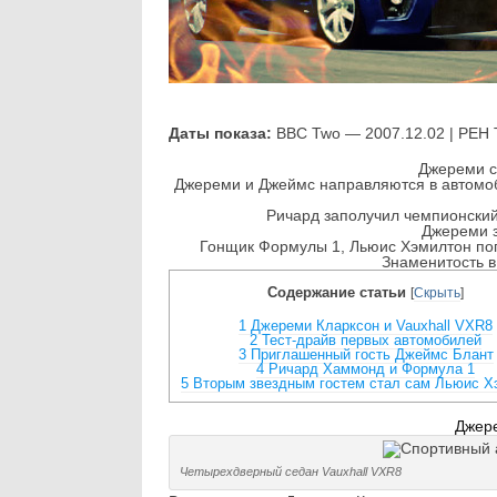
Даты показа:
BBC Two — 2007.12.02 | РЕН 
Джереми ск
Джереми и Джеймс направляются в автомо
Ричард заполучил чемпионски
Джереми з
Гонщик Формулы 1, Льюис Хэмилтон попр
Знаменитость в
Содержание статьи
[
Скрыть
]
1
Джереми Кларксон и Vauxhall VXR8
2
Тест-драйв первых автомобилей
3
Приглашенный гость Джеймс Блант
4
Ричард Хаммонд и Формула 1
5
Вторым звездным гостем стал сам Льюис Х
Джере
Четырехдверный седан Vauxhall VXR8