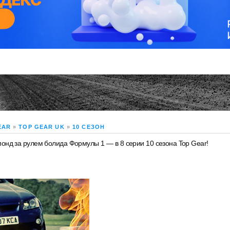
EAR
»
TOP GEAR UK
»
10 СЕЗОН
онд за рулем болида Формулы 1 — в 8 серии 10 сезона Top Gear!