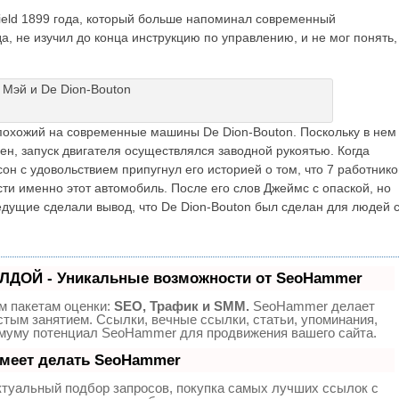
field 1899 года, который больше напоминал современный
да, не изучил до конца инструкцию по управлению, и не мог понять,
похожий на современные машины De Dion-Bouton. Поскольку в нем
емен, запуск двигателя осуществлялся заводной рукоятью. Когда
он с удовольствием припугнул его историей о том, что 7 работнико
сти именно этот автомобиль. После его слов Джеймс с опаской, но
ведущие сделали вывод, что De Dion-Bouton был сделан для людей 
ЛДОЙ - Уникальные возможности от SeoHammer
м пакетам оценки:
SEO, Трафик и SMM.
SeoHammer делает
тым занятием. Ссылки, вечные ссылки, статьи, упоминания,
имуму потенциал SeoHammer для продвижения вашего сайта.
умеет делать SeoHammer
ктуальный подбор запросов, покупка самых лучших ссылок с