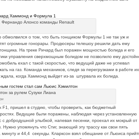
чард Хаммонд и Формула 1
 обмолвился о том, что быть гонщиком Формулы 1 не так уж и
атят огромные гонорары. Продюсеры телешоу решили дать ему
огонщика. На треке Ричард был поражен мощностью болида и его
тики управления сверхмощным болидом не позволило ему достойн
томобиль ехал с такой скоростью, что ведущий даже не успевал
 жать на газ. Команда механиков, следя за перегрузками в работе их
и ждала, когда Хаммонд выйдет из-за штурвала их болида.
ным гостем стал сам Льюис Хэмилтон
он
F1, пришел в студию, чтобы проверить, как бюджетный
коростях. Ведущие были поражены, наблюдая через установленную
с с добродушной улыбкой, напевая песенки, проехал их мокрый от
. Нужно упомянуть что Стиг, знающий эту трассу как свои пять
1 минуту и 44,4 секунды. Кларксон взял обещание от Льюиса прийт