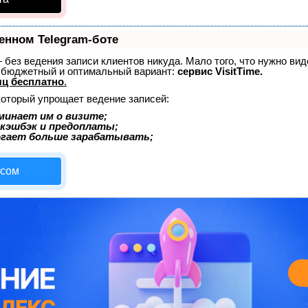
енном Telegram-боте
 — без ведения записи клиентов никуда. Мало того, что нужно ви
й бюджетный и оптимальный вариант:
сервис VisitTime.
ц бесплатно
.
который упрощает ведение записей:
минает им о визите;
 кэшбэк и предоплаты;
огает больше зарабатывать;
исом