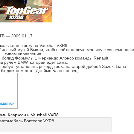
ТВ — 2009.01.17
ользит по треку на Vauxhall VXR8.
бильный музей Бьюли, чтобы найти первую машину с современны
типом управления.
й болид Формулы 1 Фернандо Алонсо команды Renault.
а рулем BMW, которая едет сама.
обует установить рекорд трека на старой доброй Suzuki Liana.
 бюджетном авто: Джеймс Блант, певец.
эмилтон
ми Кларксон и Vauxhall VXR8