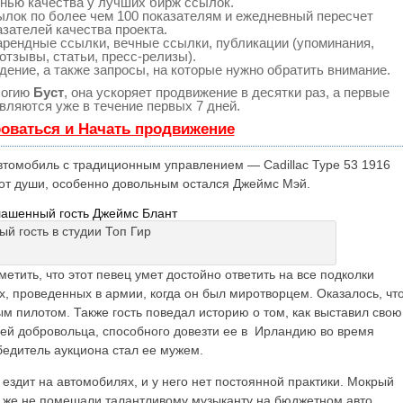
нью качества у лучших бирж ссылок.
ылок по более чем 100 показателям и ежедневный пересчет
азателей качества проекта.
рендные ссылки, вечные ссылки, публикации (упоминания,
отзывы, статьи, пресс-релизы).
дение, а также запросы, на которые нужно обратить внимание.
логию
Буст
, она ускоряет продвижение в десятки раз, а первые
вляются уже в течение первых 7 дней.
оваться и Начать продвижение
автомобиль с традиционным управлением — Cadillac Type 53 1916
 от души, особенно довольным остался Джеймс Мэй.
ашенный гость Джеймс Блант
метить, что этот певец умет достойно ответить на все подколки
х, проведенных в армии, когда он был миротворцем. Оказалось, чт
ым пилотом. Также гость поведал историю о том, как выставил свою
ти ей добровольца, способного довезти ее в Ирландию во время
бедитель аукциона стал ее мужем.
 ездит на автомобилях, и у него нет постоянной практики. Мокрый
е же не помешали талантливому музыканту на бюджетном авто