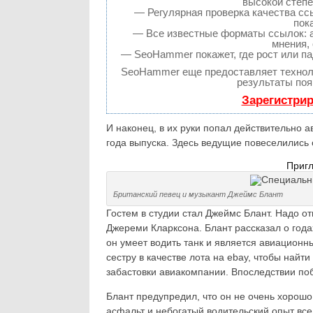
высокой степе
— Регулярная проверка качества сс
пок
— Все известные форматы ссылок: а
мнения, 
— SeoHammer покажет, где рост или па
SeoHammer еще предоставляет техно
результаты поя
Зарегистрир
И наконец, в их руки попал действительно 
года выпуска. Здесь ведущие повеселились
Пригл
Британский певец и музыкант Джеймс Блант
Гостем в студии стал Джеймс Блант. Надо от
Джереми Кларксона. Блант рассказал о года
он умеет водить танк и является авиационн
сестру в качестве лота на ebay, чтобы най
забастовки авиакомпании. Впоследствии по
Блант предупредил, что он не очень хорошо
асфальт и небогатый водительский опыт вс